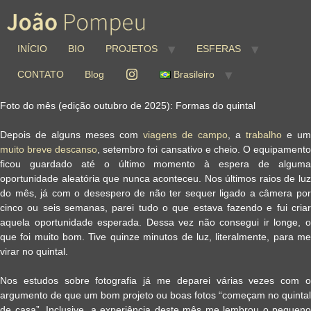
INÍCIO
BIO
PROJETOS
ESFERAS
CONTATO
Blog
Brasileiro
Foto do mês (edição outubro de 2025): Formas do quintal
Depois de alguns meses com
viagens de campo
, a
trabalho
e um
muito breve descanso
, setembro foi cansativo e cheio. O equipament
ficou guardado até o último momento à espera de alguma
oportunidade aleatória que nunca aconteceu. Nos últimos raios de luz
do mês, já com o desespero de não ter sequer ligado a câmera por
cinco ou seis semanas, parei tudo o que estava fazendo e fui criar
aquela oportunidade esperada. Dessa vez não consegui ir longe, o
que foi muito bom. Tive quinze minutos de luz, literalmente, para me
virar no quintal.
Nos estudos sobre fotografia já me deparei várias vezes com o
argumento de que um bom projeto ou boas fotos “começam no quintal
de casa”. Inclusive, a experiência deste mês me lembrou o pequeno