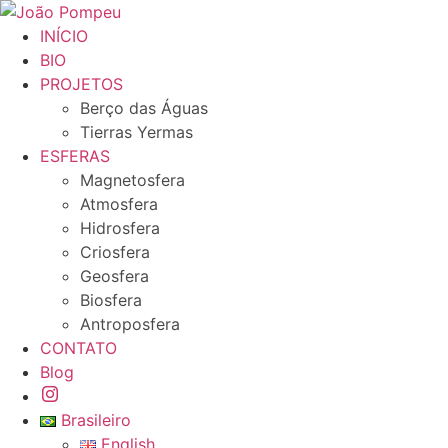
Ir
para
INÍCIO
o
BIO
conteúdo
PROJETOS
Berço das Águas
Tierras Yermas
ESFERAS
Magnetosfera
Atmosfera
Hidrosfera
Criosfera
Geosfera
Biosfera
Antroposfera
CONTATO
Blog
Brasileiro
English