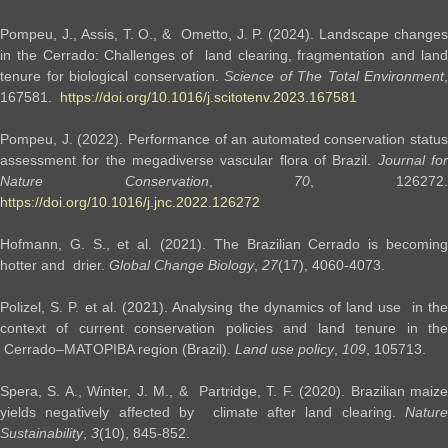
Pompeu, J., Assis, T. O., & Ometto, J. P. (2024). Landscape changes
in the Cerrado: Challenges of land clearing, fragmentation and land
tenure for biological conservation.
Science
of The Total Environment
,
167581.
https://doi.org/10.1016/j.scitotenv.2023.167581
Pompeu, J. (2022). Performance of an automated conservation status
assessment for the megadiverse vascular flora of Brazil.
Journal fo
Nature Conservation
,
70
, 126272
https://doi.org/10.1016/j.jnc.2022.126272
Hofmann, G. S., et al. (2021). The Brazilian Cerrado is becoming
hotter and drier.
Global Change Biology
,
27
(17), 4060-4073.
Polizel, S. P. et al. (2021). Analysing the dynamics of land use in the
context of current conservation policies and land tenure in the
Cerrado–MATOPIBA region (Brazil).
Land use policy
,
109
, 105713.
Spera, S. A., Winter, J. M., & Partridge, T. F. (2020). Brazilian maize
yields negatively affected by climate after land clearing.
Nature
Sustainability
,
3
(10), 845-852.