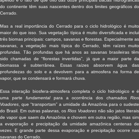
do continente têm suas nascentes dentro dos limites geográficos do
Cerrado.
Mas a real importância do Cerrado para o ciclo hidrológico é muito
maior do que isso. Sua vegetação típica é muito diversificada e inclui
três biomas principais: campos, savanas e florestas. Especialmente as
savanas, a vegetação mais típica do Cerrado, têm raízes muito
profundas. Tão profundas que há anos as savanas brasileiras têm
sido chamadas de “florestas invertidas”, já que a maior parte da
biomassa é subterrânea. Essas raízes absorvem água das
profundezas do solo e a devolvem para a atmosfera na forma de
vapor, que se condensará e formará chuva.
Essa interação biosfera-atmosfera completa o ciclo hidrológico e é
uma parte
fundamental
para a ocorrência dos chamados
Rios
Voadores
, que “transportam” a umidade da Amazônia para o sudeste
do Brasil. Em outras palavras, os
Rios Voadores
não são jatos literai
de vapor que saem da Amazônia e chovem em outra região, mas sim
a evaporação e precipitação da umidade amazônica centenas de
vezes. E grande parte dessa evaporação e precipitação ocorre nas
savanas do Cerrado.