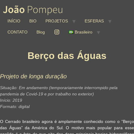
INÍCIO
BIO
PROJETOS
ESFERAS
CONTATO
Blog
Brasileiro
Berço das Águas
Projeto de longa duração
Situação
: Em andamento (temporariamente interrompido pela
pandemia de Covid-19 e por trabalho no exterior
)
Início:
2019
Formato
: digital
O Cerrado brasileiro agora é amplamente conhecido como o “Berço
das Águas” da América do Sul. O motivo mais popular para esse
apelido é o fato de que oito das doze principais bacias hidrográficas