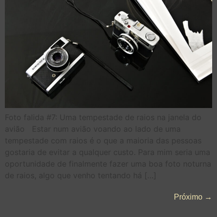
Foto falida #7: Uma tempestade de raios na janela do
avião Estar num avião voando ao lado de uma
tempestade com raios é o que a maioria das pessoas
gostaria de evitar a qualquer custo. Para mim seria uma
oportunidade de finalmente fazer uma boa foto noturna
de raios, algo que venho tentando há […]
Próximo
→