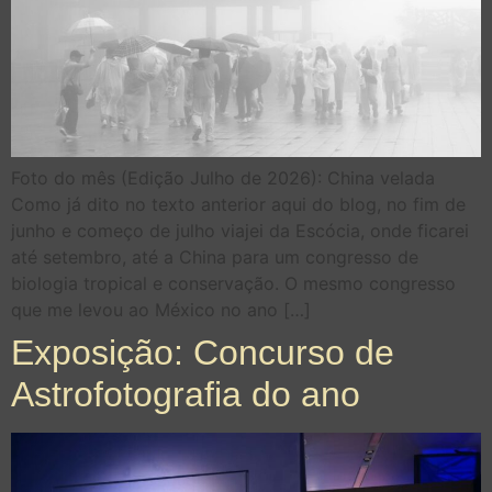
Foto do mês (Edição Julho de 2026): China velada
Como já dito no texto anterior aqui do blog, no fim de
junho e começo de julho viajei da Escócia, onde ficarei
até setembro, até a China para um congresso de
biologia tropical e conservação. O mesmo congresso
que me levou ao México no ano […]
Exposição: Concurso de
Astrofotografia do ano