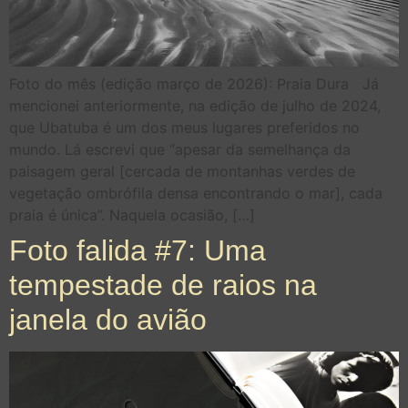
Foto do mês (edição março de 2026): Praia Dura Já
mencionei anteriormente, na edição de julho de 2024,
que Ubatuba é um dos meus lugares preferidos no
mundo. Lá escrevi que “apesar da semelhança da
paisagem geral [cercada de montanhas verdes de
vegetação ombrófila densa encontrando o mar], cada
praia é única”. Naquela ocasião, […]
Foto falida #7: Uma
tempestade de raios na
janela do avião