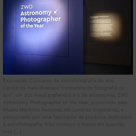
Exposição: Concurso de Astrofotografia do ano
Dentre os mais diversos “concursos de fotografia do
ano”, um dos meus preferidos é o de astronomia, ZWO
Astronomy Photographer of the Year, promovido pelo
Museu Marítimo Nacional, em Londres (Inglaterra), e
patrocinado por uma fabricante de produtos dedicados
à astrofotografia. Não conheço a marca em questão,
mas […]