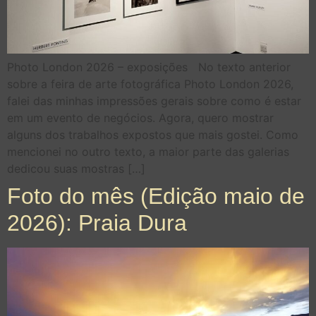
Photo London 2026 – exposições No texto anterior
sobre a feira de arte fotográfica Photo London 2026,
falei das minhas impressões gerais sobre como é estar
em um evento de negócios. Agora, quero mostrar
alguns dos trabalhos expostos que mais gostei. Como
mencionei no outro texto, a maior parte das galerias
dedicou suas mostras […]
Foto do mês (Edição maio de
2026): Praia Dura